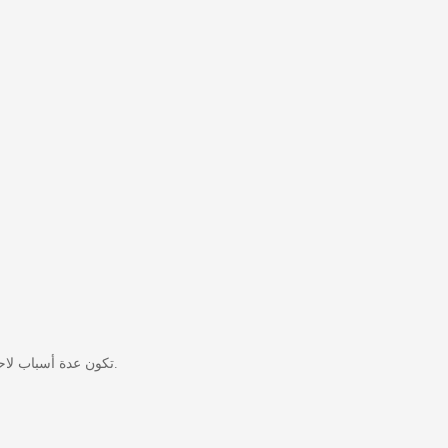
تكون عدة أسباب لاحمرار الجلد حول الثغرة. قد تشمل بعض الأسباب الأكثر شيوعًا تهيج البراز أو الحساسية تجاه منتج تستخدمه. سيتم مناقشة خصائص كل منها أدناه.