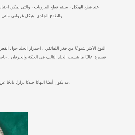
عند قطع الهيكل ، سيتم قطع الغرويات ، والتي يمكن اختباره
والطفح الجلدي. هيكل غرواني مائي مضاد للحساسية. إذا لم يكن الهيكل الذي يحمل نفس العلامة التجارية يعاني من الحساسية من قبل ، فلن يكون هناك أي حساسية في المستقبل.
النوع الأكثر شيوعًا من فغر اللفائفي ، احمرار الجلد حول الفغ
قصيرة. غالبًا ما يتسبب الجلد التالف في الحكة والحرقان ، خاص
قد يكون أيضًا التهابًا جلديًا برازيًا ناتجًا عن التسرب. يحتوي ماء البراز على تهيج كبير نسبيًا للجلد. سيؤدي التسرب طويل الأمد إلى التهاب في جلد الفغرة واحمرار وحكة وحتى تكسر الجلد.