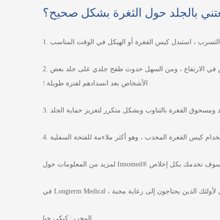
تني بالجلد حول الثغرة بشكل صحيح؟
2. بعد تنظيف الجلد ، ضعي مسحوق الفغرة ، وحاولي تجفيف الجلد قدر الإمكان لجعل الجلد أكثر تنفسًا ، ولا تلصقه على الفور. يبدأ الطقس في الارتفاع ، ومن السهل حدوث طفح جلدي على جلد بعض
الأشخاص بعد انسدادهم لفترة طويلة ؛
لمزيد من المعلومات حول Innomed®
المحرر: كيكي جيا