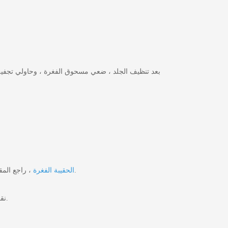
، راجع المقالات السابقة. إذا كانت لديك احتياجات مخصصة ، فنحن نرحب بك للاتصال بنا ؛ سوف نخدمك بكل إخلاص.
الحقيبة الفغرة
في Longterm Medical ، نقوم بتحويل هذه البيانات من خلال ابتكار وتطوير المنتجات التي تجعل الحياة أسهل لأولئك الذين يحتاجون إلى رعاية محبة.