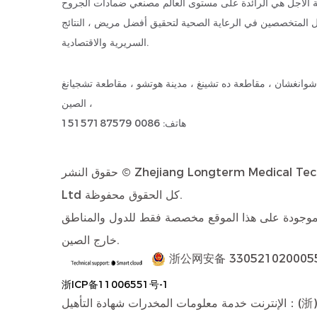
ة الأجل هي الرائدة على مستوى العالم
مصنعي ضمادات الجروح
 المتخصصين في الرعاية الصحية لتحقيق أفضل مريض ، النتائج
السريرية والاقتصادية.
طريق شوانغشان ، مقاطعة ده تشينغ ، مدينة هوتشو ، مقاطعة تشجيانغ
، الصين
هاتف: 0086 15157187579
Zhejiang Longterm Medical Tec
حقوق النشر ©
كل الحقوق محفوظة.
Ltd
لموجودة على هذا الموقع مخصصة فقط للدول والمناطق
خارج الصين.
浙公网安备 330521020005
浙ICP备11006551号-1
الإنترنت خدمة معلومات المخدرات شهادة التأهيل：(浙)-非经营